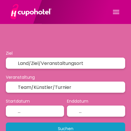
Sport & Events
Verkehr
Mehrere Ziele
Ziel
Veranstaltung
Startdatum
Enddatum
Suchen