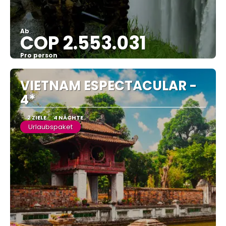
Ab
COP 2.553.031
Pro person
Sehen
VIETNAM ESPECTACULAR -
4*
2 ZIELE
4 NÄCHTE
Urlaubspaket