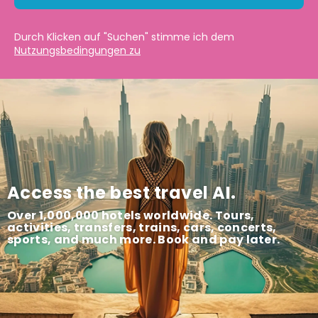
Durch Klicken auf "Suchen" stimme ich dem
Nutzungsbedingungen zu
Access the best travel AI.
Over 1,000,000 hotels worldwide. Tours,
activities, transfers, trains, cars, concerts,
sports, and much more. Book and pay later.