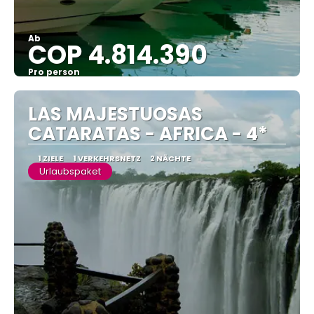
Ab
COP 4.814.390
Pro person
Sehen
LAS MAJESTUOSAS
CATARATAS - AFRICA - 4*
1 ZIELE
1 VERKEHRSNETZ
2 NÄCHTE
Urlaubspaket