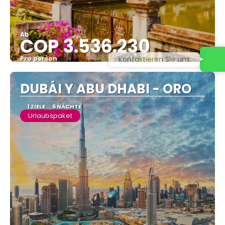
Ab
COP 3.536.230
Kontaktieren Sie uns
Pro person
Sehen
DUBÁI Y ABU DHABI - ORO
1 ZIELE
6 NÄCHTE
Urlaubspaket