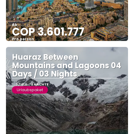
Ab
COP 3.601.777
Pro person
Sehen
Huaraz Between
Mountains and Lagoons 04
Days / 03 Nights
1 ZIELE
3 NÄCHTE
Urlaubspaket