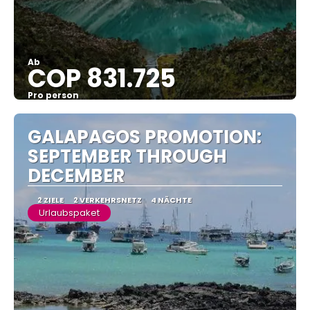
Ab
COP 831.725
Pro person
Sehen
GALAPAGOS PROMOTION:
SEPTEMBER THROUGH
DECEMBER
2 ZIELE
2 VERKEHRSNETZ
4 NÄCHTE
Urlaubspaket