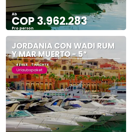
Ab
COP 3.962.283
Pro person
Sehen
JORDANIA CON WADI RUM
Y MAR MUERTO - 5*
4 ZIELE
7 NÄCHTE
Urlaubspaket