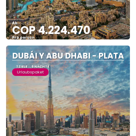
Ab
COP 4.224.470
Pro person
Sehen
DUBÁI Y ABU DHABI - PLATA
1 ZIELE
6 NÄCHTE
Urlaubspaket