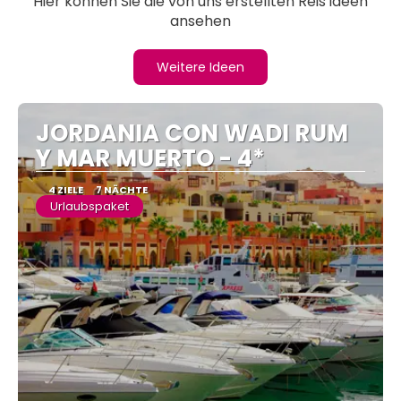
Hier können Sie die von uns erstellten Reis ideen
ansehen
Weitere Ideen
JORDANIA CON WADI RUM
Y MAR MUERTO - 4*
4 ZIELE
7 NÄCHTE
Urlaubspaket