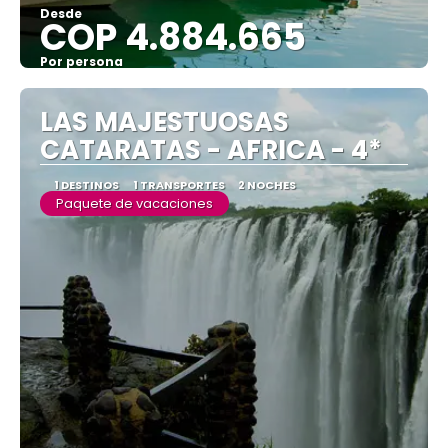
Desde
COP 4.884.665
Por persona
Ver
LAS MAJESTUOSAS
CATARATAS - AFRICA - 4*
1 DESTINOS
1 TRANSPORTES
2 NOCHES
Paquete de vacaciones