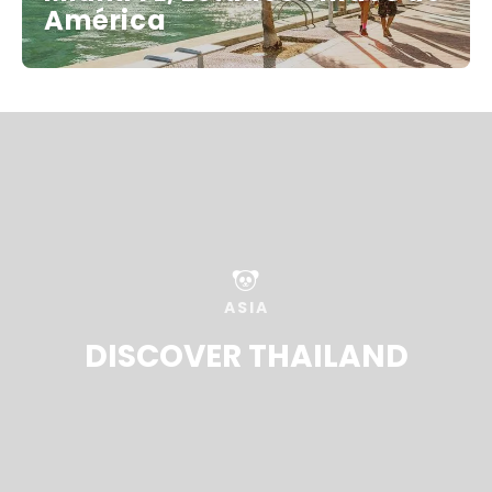
América
ASIA
DISCOVER THAILAND