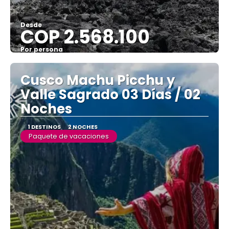
Desde
COP 2.568.100
Por persona
Ver
Cusco Machu Picchu y
Valle Sagrado 03 Días / 02
Noches
1 DESTINOS
2 NOCHES
Paquete de vacaciones