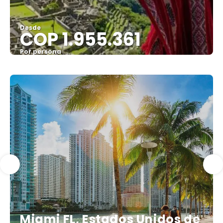
Desde
COP 1.955.361
Por persona
Ver
Miami FL, Estados Unidos de