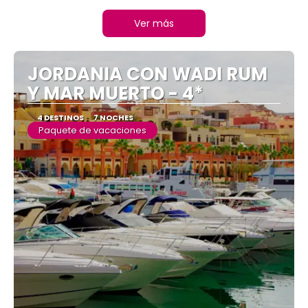
Ver más
JORDANIA CON WADI RUM
Y MAR MUERTO - 4*
4 DESTINOS
7 NOCHES
Paquete de vacaciones