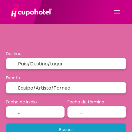
NEW
Deporte y Eventos
Vuelos & Trenes
M
Destino
Evento
Fecha de inicio
Fecha de término
Buscar