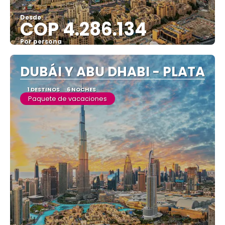
Desde
COP 4.286.134
Por persona
Ver
DUBÁI Y ABU DHABI - PLATA
1 DESTINOS
6 NOCHES
Paquete de vacaciones