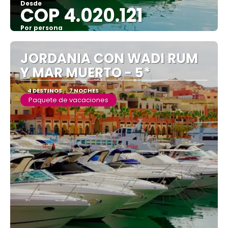
Desde
COP 4.020.121
Por persona
Ver
JORDANIA CON WADI RUM
Y MAR MUERTO - 5*
4 DESTINOS
7 NOCHES
Paquete de vacaciones