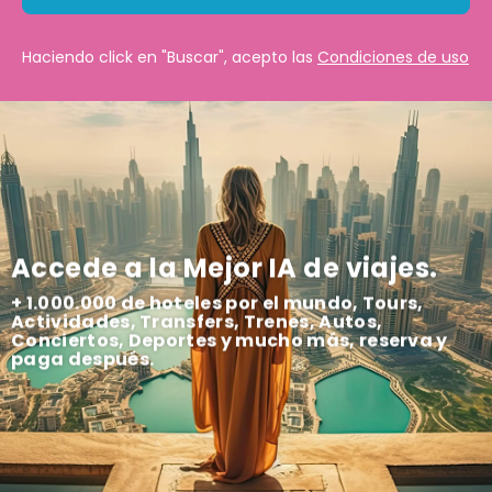
Haciendo click en "Buscar", acepto las
Condiciones de uso
Accede a la Mejor IA de viajes.
+ 1.000.000 de hoteles por el mundo, Tours,
Actividades, Transfers, Trenes, Autos,
Conciertos, Deportes y mucho más, reserva y
paga después.