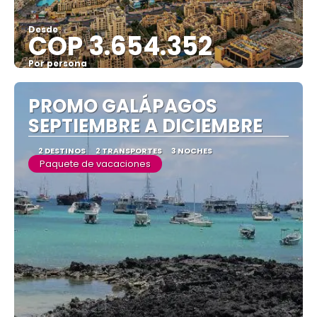
Desde
COP 3.654.352
Por persona
Ver
PROMO GALÁPAGOS
SEPTIEMBRE A DICIEMBRE
2 DESTINOS
2 TRANSPORTES
3 NOCHES
Paquete de vacaciones