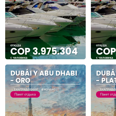
откуда
откуда
COP 3.975.304
COP
с человека
с человека
Видеть
DUBÁI Y ABU DHABI
DUBÁI
- ORO
- PLA
1 НАПРАВЛЕНИЯ
6 НОЧЬЮ
1 НАПРАВ
Пакет отдыха
Пакет от