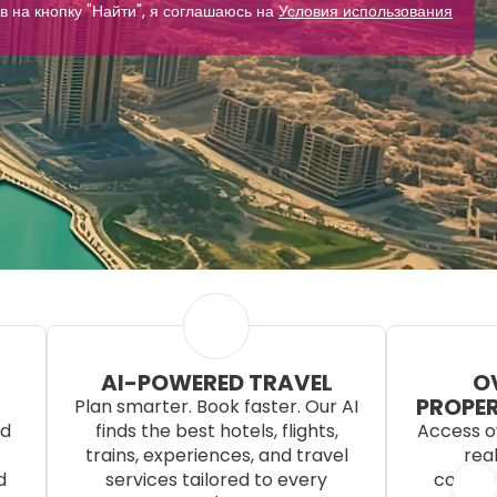
в на кнопку "Найти", я соглашаюсь на
Условия использования
AI-POWERED TRAVEL
OV
PROPER
Plan smarter. Book faster. Our AI
ed
finds the best hotels, flights,
Access ov
trains, experiences, and travel
real
d
services tailored to every
competi