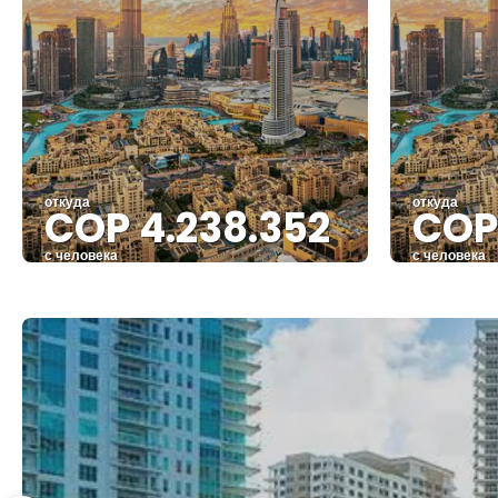
откуда
откуда
COP 4.238.352
COP 
с человека
с человека
Видеть