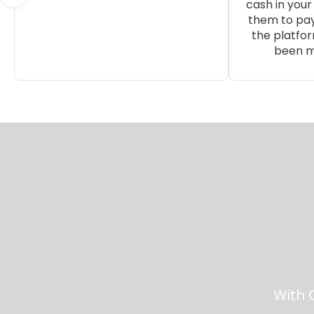
cash in your 
them to pay
the platfor
been m
With 