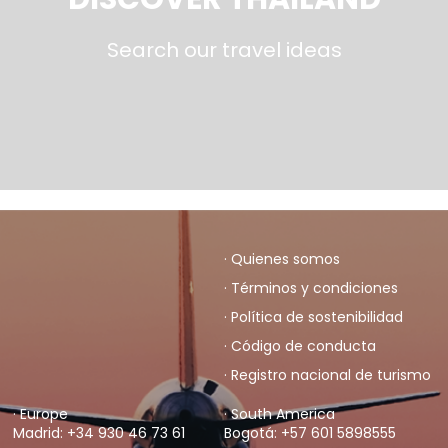
Search our travel ideas
· Quienes somos
· Términos y condiciones
· Política de sostenibilidad
· Código de conducta
· Registro nacional de turismo
· Europe
· South America
Madrid: +34 930 46 73 61
Bogotá: +57 601 5898555