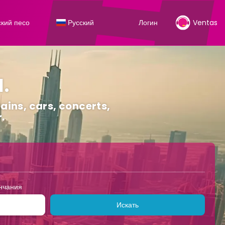
кий песо
Русский
Логин
Ventas
I.
rains, cars, concerts,
.
осуг
Трансфер
Транспорт + проживание
+
нчания
Искать