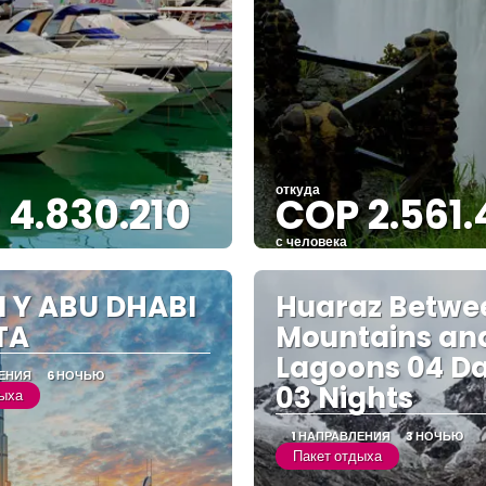
откуда
 4.830.210
COP 2.561.
с человека
Видеть
Видеть
 Y ABU DHABI
Huaraz Betwe
TA
Mountains an
Lagoons 04 Da
ЛЕНИЯ
6 НОЧЬЮ
03 Nights
дыха
1 НАПРАВЛЕНИЯ
3 НОЧЬЮ
Пакет отдыха