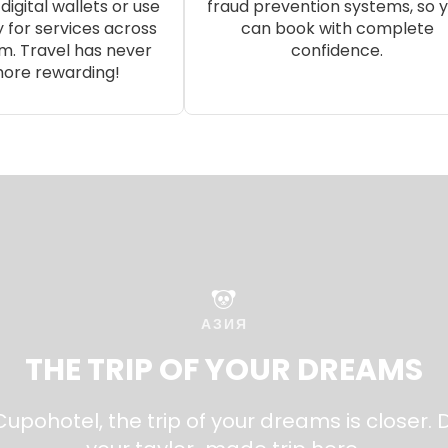
digital wallets or use
fraud prevention systems, so 
 for services across
can book with complete
m. Travel has never
confidence.
ore rewarding!
АЗИЯ
THE TRIP OF YOUR DREAMS
Cupohotel, the trip of your dreams is closer. 