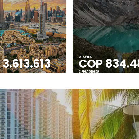
откуда
3.613.613
COP 834.4
с человека
Видеть
Видеть