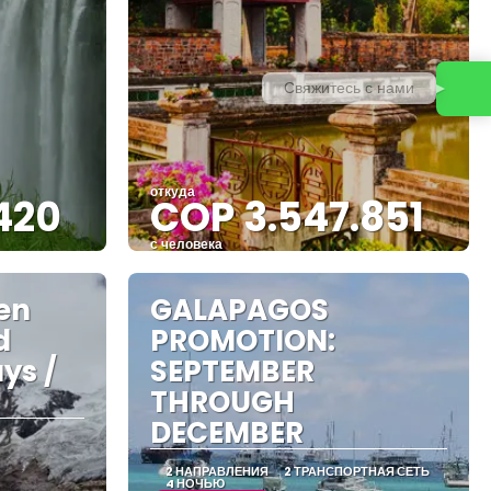
Свяжитесь с нами
откуда
420
COP 3.547.851
с человека
Видеть
en
GALAPAGOS
d
PROMOTION:
ys /
SEPTEMBER
THROUGH
DECEMBER
2 НАПРАВЛЕНИЯ
2 ТРАНСПОРТНАЯ СЕТЬ
4 НОЧЬЮ