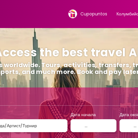
Cupopuntos
Колумбийс
ccess the best travel A
 worldwide. Tours, activities, transfers, t
sports, and much more. Book and pay later
аршрут
Приспособление
прокат автомобилей
Д
Дата начала
Дата око