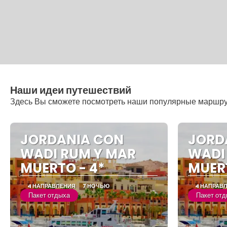
Наши идеи путешествий
Здесь Вы сможете посмотреть наши популярные маршр
JORDANIA CON
JORD
WADI RUM Y MAR
WADI
MUERTO - 4*
MUERT
4 НАПРАВЛЕНИЯ
7 НОЧЬЮ
4 НАПРАВ
Пакет отдыха
Пакет от