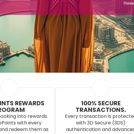
Нажа
INTS REWARDS
100% SECURE
ROGRAM
TRANSACTIONS.
ooking into rewards.
Every transaction is protect
Points with every
with 3D Secure (3DS)
 and redeem them as
authentication and advance