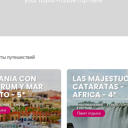
your taylor-made trip here.
уты путешествий
ANIA CON
LAS MAJESTU
 RUM Y MAR
CATARATAS -
O - 5*
AFRICA - 4*
ЛЕНИЯ
7 НОЧЬЮ
1 НАПРАВЛЕНИЯ
1 ТРАНСПОР
2 НОЧЬЮ
дыха
Пакет отдыха