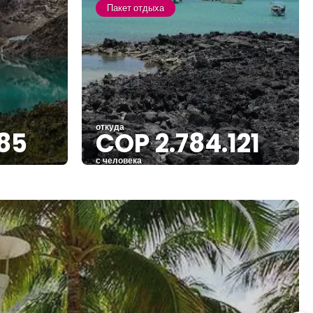
Пакет отдыха
откуда
85
COP 2.784.121
с человека
Видеть