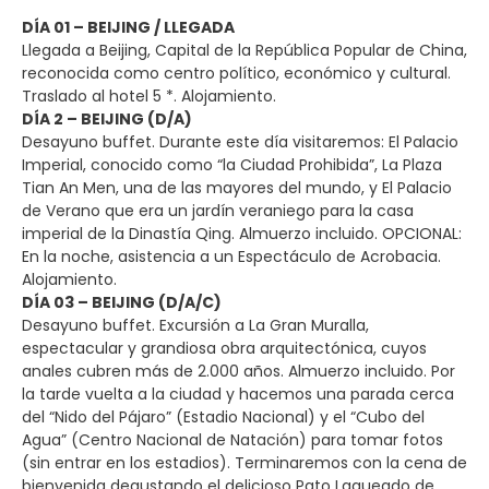
DÍA 01 – BEIJING / LLEGADA
Llegada a Beijing, Capital de la República Popular de China,
reconocida como centro político, económico y cultural.
Traslado al hotel 5 *. Alojamiento.
DÍA 2 – BEIJING (D/A)
Desayuno buffet. Durante este día visitaremos: El Palacio
Imperial, conocido como “la Ciudad Prohibida”, La Plaza
Tian An Men, una de las mayores del mundo, y El Palacio
de Verano que era un jardín veraniego para la casa
imperial de la Dinastía Qing. Almuerzo incluido. OPCIONAL:
En la noche, asistencia a un Espectáculo de Acrobacia.
Alojamiento.
DÍA 03 – BEIJING (D/A/C)
Desayuno buffet. Excursión a La Gran Muralla,
espectacular y grandiosa obra arquitectónica, cuyos
anales cubren más de 2.000 años. Almuerzo incluido. Por
la tarde vuelta a la ciudad y hacemos una parada cerca
del “Nido del Pájaro” (Estadio Nacional) y el “Cubo del
Agua” (Centro Nacional de Natación) para tomar fotos
(sin entrar en los estadios). Terminaremos con la cena de
bienvenida degustando el delicioso Pato Laqueado de