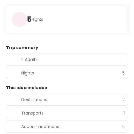
5
Nights
Trip summary
2 Adults
Nights
5
This idea includes
Destinations
2
Transports
1
Accommodations
5