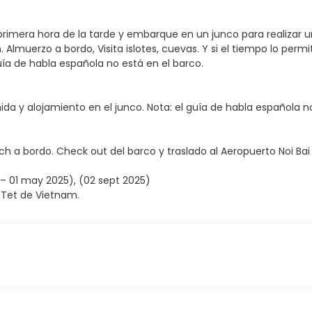
 primera hora de la tarde y embarque en un junco para realizar
lmuerzo a bordo, Visita islotes, cuevas. Y si el tiempo lo perm
uía de habla española no está en el barco.
a y alojamiento en el junco. Nota: el guía de habla española no
h a bordo. Check out del barco y traslado al Aeropuerto Noi Bai 
 – 01 may 2025), (02 sept 2025)
l Tet de Vietnam.