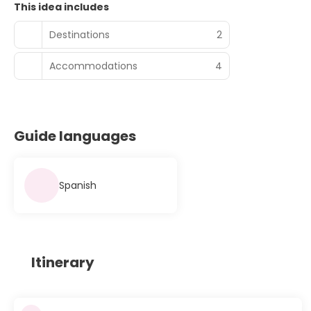
This idea includes
Destinations
2
Accommodations
4
Guide languages
Spanish
Itinerary