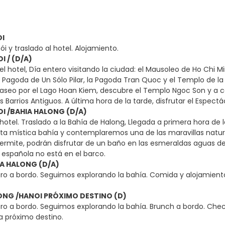
OI
i y traslado al hotel. Alojamiento.
I / (D/A)
l hotel, Día entero visitando la ciudad: el Mausoleo de Ho Chi 
a Pagoda de Un Sólo Pilar, la Pagoda Tran Quoc y el Templo de l
 paseo por el Lago Hoan Kiem, descubre el Templo Ngoc Son y a 
s Barrios Antiguos. A última hora de la tarde, disfrutar el Espec
OI /BAHIA HALONG (D/A)
otel. Traslado a la Bahía de Halong, Llegada a primera hora de
ta mística bahía y contemplaremos una de las maravillas natural
permite, podrán disfrutar de un baño en las esmeraldas aguas de
 española no está en el barco.
IA HALONG (D/A)
ro a bordo. Seguimos explorando la bahía. Comida y alojamiento 
LONG /HANOI PRÓXIMO DESTINO (D)
ro a bordo. Seguimos explorando la bahía. Brunch a bordo. Check
 a próximo destino.