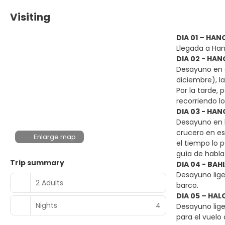
Visiting
DIA 01 – HAN
Llegada a Hanó
DIA 02 - HANO
Desayuno en e
diciembre), l
Por la tarde,
recorriendo lo
DIA 03 - HAN
Desayuno en h
crucero en es
Enlarge map
el tiempo lo 
guía de habla
Trip summary
DIA 04 - BAH
Desayuno lige
2 Adults
barco.
DIA 05 – HA
Nights
4
Desayuno lige
para el vuelo