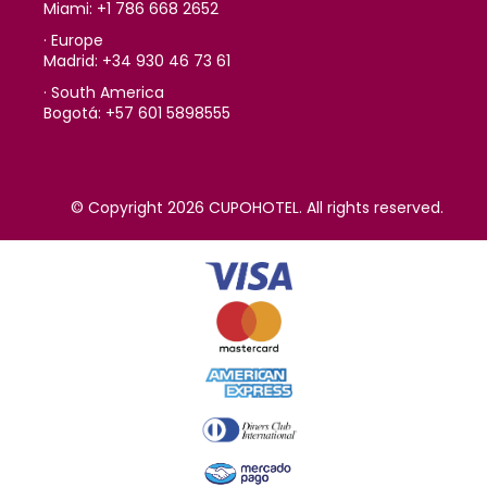
Miami: +1 786 668 2652
· Europe
Madrid: +34 930 46 73 61
· South America
Bogotá: +57 601 5898555
© Copyright 2026 CUPOHOTEL. All rights reserved.