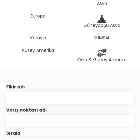
Asya
Europe
Güneydoğu Asya
Karayip
KUMSAL
Kuzey Amerika
Orta & Güney Amerika
Fikir adı
Varış noktası adı
Sırala