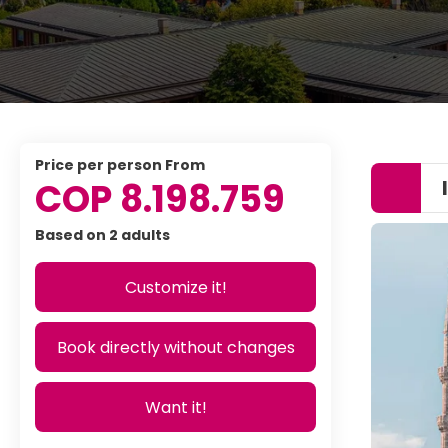
price per person From
COP 8.198.759
Based on 2 adults
Customize it!
Book directly without changes
Want it!