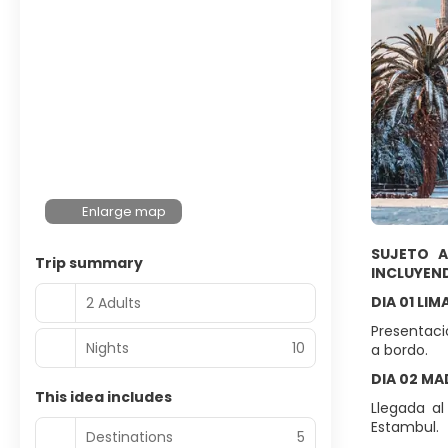
Enlarge map
SUJETO A
Trip summary
INCLUYEN
DIA 01 LIM
2 Adults
Presentaci
Nights
10
a bordo.
DIA 02 MA
This idea includes
Llegada al
Estambul.
Destinations
5