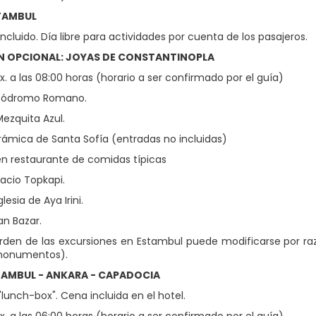
STAMBUL
cluido. Día libre para actividades por cuenta de los pasajeros.
N OPCIONAL: JOYAS DE CONSTANTINOPLA
x. a las 08:00 horas (horario a ser confirmado por el guía)
Hipódromo Romano.
 Mezquita Azul.
rámica de Santa Sofía (entradas no incluidas)
n restaurante de comidas típicas
alacio Topkapi.
glesia de Aya Irini.
ran Bazar.
rden de las excursiones en Estambul puede modificarse por raz
 monumentos).
TAMBUL - ANKARA - CAPADOCIA
lunch-box". Cena incluida en el hotel.