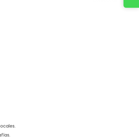
ocales.
fías.