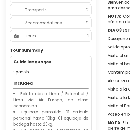
Bienvenido
para desca
Transports
2
NOTA
: Co
número de
Accommodations
9
DÍA 03 ES
Tours
1
Desayuno i
Salida apro
Tour summary
Visita al a
Guide languages
Visita al b
Spanish
Contemplac
Almuerzo e
Included
Visita a la
Boleto aéreo Lima / Estambul /
Visita a la
Lima vía Air Europa, en clase
económica
Visita al B
Equipaje permitido: 01 artículo
Paseo en b
personal hasta 10kg, 01 equipaje de
NOTA:
El o
bodega hasta 23kg.
cierre de