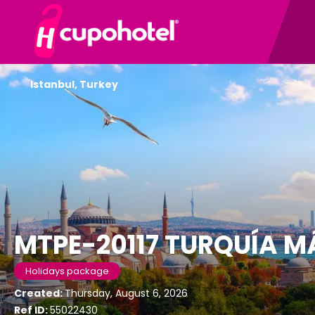
Istanbul, Turkey
MTPE-20117 TURQUÍA M
Holidays package
Created:
Thursday, August 6, 2026
Ref ID:
55022430