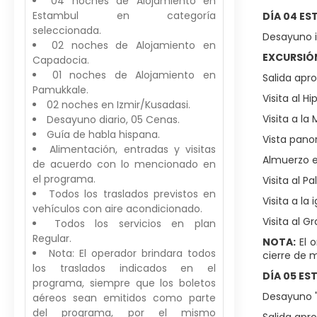
04 noches de Alojamiento en
Estambul en categoría
DÍA 04 E
seleccionada.
Desayuno in
02 noches de Alojamiento en
EXCURSIÓ
Capadocia.
01 noches de Alojamiento en
Salida apro
Pamukkale.
Visita al 
02 noches en Izmir/Kusadasi.
Visita a la
Desayuno diario, 05 Cenas.
Guía de habla hispana.
Vista pano
Alimentación, entradas y visitas
Almuerzo e
de acuerdo con lo mencionado en
el programa.
Visita al P
Todos los traslados previstos en
Visita a la i
vehículos con aire acondicionado.
Visita al G
Todos los servicios en plan
Regular.
NOTA:
El o
Nota: El operador brindara todos
cierre de
los traslados indicados en el
DÍA 05 ES
programa, siempre que los boletos
Desayuno "
aéreos sean emitidos como parte
del programa, por el mismo