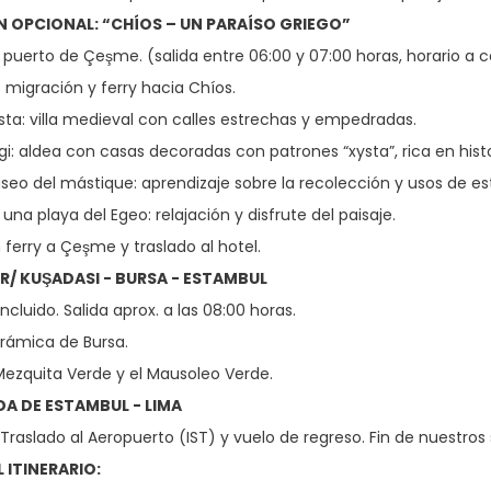
 OPCIONAL: “CHÍOS – UN PARAÍSO GRIEGO”
 puerto de Çeşme. (salida entre 06:00 y 07:00 horas, horario a c
 migración y ferry hacia Chíos.
esta: villa medieval con calles estrechas y empedradas.
rgi: aldea con casas decoradas con patrones “xysta”, rica en histo
useo del mástique: aprendizaje sobre la recolección y usos de es
na playa del Egeo: relajación y disfrute del paisaje.
ferry a Çeşme y traslado al hotel.
MIR/ KUŞADASI - BURSA - ESTAMBUL
cluido. Salida aprox. a las 08:00 horas.
orámica de Bursa.
 Mezquita Verde y el Mausoleo Verde.
IDA DE ESTAMBUL - LIMA
raslado al Aeropuerto (IST) y vuelo de regreso. Fin de nuestros s
 ITINERARIO: