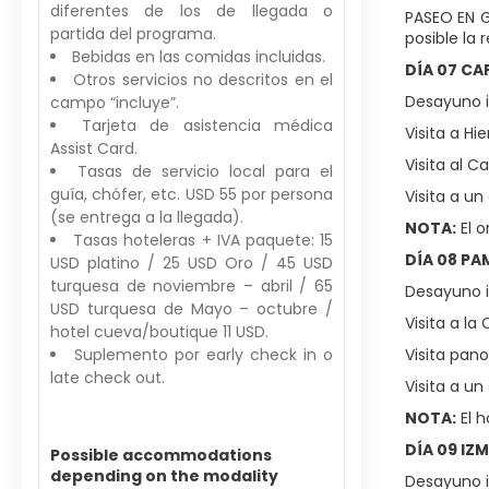
diferentes de los de llegada o
PASEO EN G
partida del programa.
posible la 
Bebidas en las comidas incluidas.
DÍA 07 C
Otros servicios no descritos en el
Desayuno in
campo “incluye”.
Tarjeta de asistencia médica
Visita a Hie
Assist Card.
Visita al C
Tasas de servicio local para el
guía, chófer, etc. USD 55 por persona
Visita a un
(se entrega a la llegada).
NOTA:
El o
Tasas hoteleras + IVA paquete: 15
DÍA 08 PA
USD platino / 25 USD Oro / 45 USD
turquesa de noviembre – abril / 65
Desayuno in
USD turquesa de Mayo – octubre /
Visita a la
hotel cueva/boutique 11 USD.
Suplemento por early check in o
Visita pan
late check out.
Visita a u
NOTA:
El h
DÍA 09 IZ
Possible accommodations
depending on the modality
Desayuno in