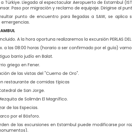
 a Türkiye. Llegada al espectacular Aeropuerto de Estambul (IST
nsar. Paso por migración y reclamo de equipaje. Dirigirse al pun
nsultar punto de encuentro para llegadas a SAW, se aplica s
 emergencias.
TAMBUL
ncluido. A la hora oportuna realizaremos la excursión PERLAS 
x. a las 08:00 horas (horario a ser confirmado por el guía) vamos 
ntiguo barrio judío en Balat.
arrio griego en Fener.
ión de las vistas del "Cuerno de Oro".
n restaurante de comidas típicas
 Catedral de San Jorge.
 Mezquita de Solimán El Magnífico.
azar de las Especias.
arco por el Bósforo.
rden de las excursiones en Estambul puede modificarse por raz
 monumentos).