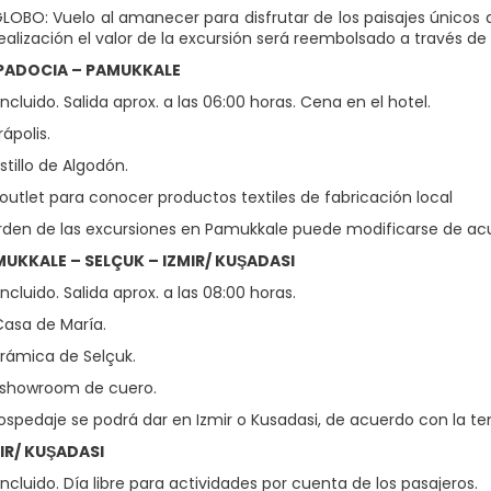
LOBO: Vuelo al amanecer para disfrutar de los paisajes únicos d
realización el valor de la excursión será reembolsado a través de
APADOCIA – PAMUKKALE
cluido. Salida aprox. a las 06:00 horas. Cena en el hotel.
rápolis.
astillo de Algodón.
 outlet para conocer productos textiles de fabricación local
rden de las excursiones en Pamukkale puede modificarse de ac
MUKKALE – SELÇUK – IZMIR/ KUŞADASI
cluido. Salida aprox. a las 08:00 horas.
 Casa de María.
orámica de Selçuk.
n showroom de cuero.
ospedaje se podrá dar en Izmir o Kusadasi, de acuerdo con la t
MIR/ KUŞADASI
cluido. Día libre para actividades por cuenta de los pasajeros.