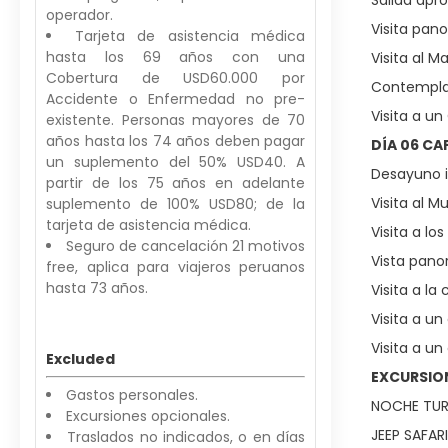
Salida apro
operador.
Visita pan
Tarjeta de asistencia médica
hasta los 69 años con una
Visita al M
Cobertura de USD60.000 por
Contemplac
Accidente o Enfermedad no pre-
Visita a un
existente. Personas mayores de 70
años hasta los 74 años deben pagar
DÍA 06 C
un suplemento del 50% USD40. A
Desayuno in
partir de los 75 años en adelante
Visita al M
suplemento de 100% USD80; de la
tarjeta de asistencia médica.
Visita a lo
Seguro de cancelación 21 motivos
Vista pano
free, aplica para viajeros peruanos
hasta 73 años.
Visita a l
Visita a un
Visita a un
Excluded
EXCURSIO
Gastos personales.
NOCHE TURC
Excursiones opcionales.
JEEP SAFAR
Traslados no indicados, o en días