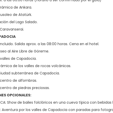
x. a las 06:00 horas (horario a ser confirmado por el guía)
orámica de Ankara.
ausoleo de Atatürk.
ión del Lago Salado.
 Caravanserai.
APADOCIA
cluido. Salida aprox. a las 08:00 horas. Cena en el hotel.
useo al Aire Libre de Göreme.
s valles de Capadocia.
rámica de los valles de rocas volcánicas.
a ciudad subterránea de Capadocia.
 centro de alfombras.
 centro de piedras preciosas.
NES OPCIONALES:
A: Show de bailes folclóricos en una cueva típica con bebidas l
I: Aventura por los valles de Capadocia con paradas para fotogra