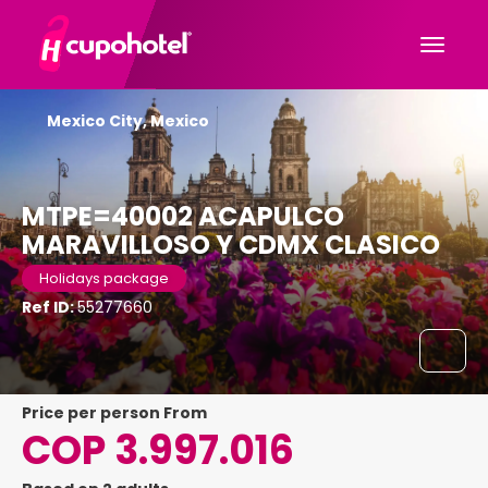
Mexico City, Mexico
MTPE=40002 ACAPULCO
MARAVILLOSO Y CDMX CLASICO
Holidays package
Ref ID:
55277660
price per person From
COP 3.997.016