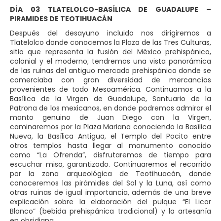
DÍA 03 TLATELOLCO-BASÍLICA DE GUADALUPE –
PIRAMIDES DE TEOTIHUACÁN
Después del desayuno incluido nos dirigiremos a
Tlatelolco donde conocemos la Plaza de las Tres Culturas,
sitio que representa la fusión del México prehispánico,
colonial y el moderno; tendremos una vista panorámica
de las ruinas del antiguo mercado prehispánico donde se
comerciaba con gran diversidad de mercancías
provenientes de todo Mesoamérica. Continuamos a la
Basílica de la Virgen de Guadalupe, Santuario de la
Patrona de los mexicanos, en donde podremos admirar el
manto genuino de Juan Diego con la Virgen,
caminaremos por la Plaza Mariana conociendo la Basílica
Nueva, la Basílica Antigua, el Templo del Pocito entre
otros templos hasta llegar al monumento conocido
como “La Ofrenda”, disfrutaremos de tiempo para
escuchar misa, garantizado. Continuaremos el recorrido
por la zona arqueológica de Teotihuacán, donde
conoceremos las pirámides del Sol y la Luna, así como
otras ruinas de igual importancia, además de una breve
explicación sobre la elaboración del pulque “El Licor
Blanco” (bebida prehispánica tradicional) y la artesanía
en obsidiana.