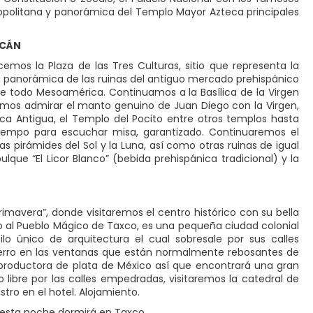
tropolitana y panorámica del Templo Mayor Azteca principales
ACÁN
mos la Plaza de las Tres Culturas, sitio que representa la
ta panorámica de las ruinas del antiguo mercado prehispánico
 todo Mesoamérica. Continuamos a la Basílica de la Virgen
emos admirar el manto genuino de Juan Diego con la Virgen,
ica Antigua, el Templo del Pocito entre otros templos hasta
iempo para escuchar misa, garantizado. Continuaremos el
 pirámides del Sol y la Luna, así como otras ruinas de igual
que “El Licor Blanco” (bebida prehispánica tradicional) y la
mavera”, donde visitaremos el centro histórico con su bella
no al Pueblo Mágico de Taxco, es una pequeña ciudad colonial
ilo único de arquitectura el cual sobresale por sus calles
ierro en las ventanas que están normalmente rebosantes de
productora de plata de México así que encontrará una gran
libre por las calles empedradas, visitaremos la catedral de
tro en el hotel. Alojamiento.
 esta noche dormirá en Taxco.