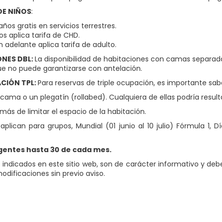
DE NIÑOS
:
años gratis en servicios terrestres.
os aplica tarifa de CHD.
n adelante aplica tarifa de adulto.
ONES DBL:
La disponibilidad de habitaciones con camas separad
que no puede garantizarse con antelación.
IÓN TPL:
Para reservas de triple ocupación, es importante sab
 cama o un plegatín (rollabed). Cualquiera de ellas podría resu
más de limitar el espacio de la habitación.
 aplican para grupos, Mundial (01 junio al 10 julio) Fórmula 1
igentes hasta 30 de cada mes.
s indicados en este sitio web, son de carácter informativo y de
odificaciones sin previo aviso.