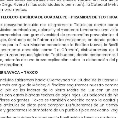
 Diego Rivera (sí las autoridades lo permiten), la Catedral Me
y monumentos.
ATELOLCO-BASÍLICA DE GUADALUPE – PIRAMIDES DE TEOTIHU
l desayuno incluido nos dirigiremos a Tlatelolco donde conoce
 México prehispánico, colonial y el moderno; tendremos una vis
omerciaba con gran diversidad de mercancías provenientes de
pe, Santuario de la Patrona de los mexicanos, en donde podr
s por la Plaza Mariana conociendo la Basílica Nueva, la Basíl
 monumento conocido como “La Ofrenda”, disfrutaremos de t
por la zona arqueológica de Teotihuacán, donde conoceremos las
a, además de una breve explicación sobre la elaboración del pul
en obsidiana.
UERNAVACA – TAXCO
ncluido saldremos hacia Cuernavaca “La Ciudad de la Eterna Pri
la más antigua de México; Al finalizar seguiremos nuestro cami
 al pie de las laderas de la Sierra Madre del Sur con un est
 con casas blancas techos de tejas rojas. Los balcones de h
lores colgantes. Taxco es también conocido como la capital 
e artículos de plata para comprar. Disfrutaremos de un tiempo 
ca y gozaremos la atmósfera de un pueblo típico mexicano. Regis
ordar que deberá desocupar la habitación y llevar su equipaje,