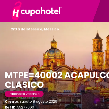
Città del Messico, Messico
MTPE=40002 ACAPULC
CLASICO
Pacchetto vacanze
Creato:
sabato 8 agosto 2026
Ref ID:
55277660