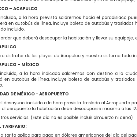
AXCO – ACAPULCO
ncluido, a la hora prevista saldremos hacia el paradisiaco pue
rá en autobús de línea, incluye boleto de autobús y traslados hot
do Incluido.
ordar que deberá desocupar la habitación y llevar su equipaje,
CAPULCO
ara disfrutar de las playas de Acapulco y nuestro sistema todo i
APULCO – MÉXICO
ncluido, a la hora indicada saldremos con destino a la Ciud
á en autobús de línea, incluye boleto de autobús y traslados e
o.
UDAD DE MÉXICO - AEROPUERTO
l desayuno incluido a la hora prevista traslado al Aeropuerto p
o al aeropuerto la habitación debe desocuparse máximo a las 12:
tros servicios. (Este día no es posible incluir almuerzo ni cena)
 TARIFARIO:
a tarifa aplica para pago en dólares americanos del día del pago