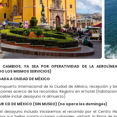
 CAMBIOS, YA SEA POR OPERATIVIDAD DE LA AEROLÍNE
DO LOS MISMOS SERVICIOS)
EGADA A CIUDAD DE MÉXICO
Aeropuerto Internacional de la Ciudad de México, recepción y bie
ciones acerca de los recorridos. Registro en el hotel (habitacion
osible incluir desayuno ni almuerzo)
UR CD DE MÉXICO (SIN MUSEO) (no opera los domingos)
l desayuno incluido iniciaremos el recorrido por el Centro Hi
por sus bellas construcciones coloniales, visitará: la Plaza de 