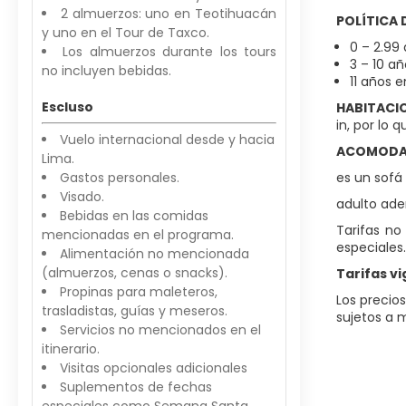
2 almuerzos: uno en Teotihuacán
POLÍTICA 
y uno en el Tour de Taxco.
0 – 2.99 
Los almuerzos durante los tours
3 – 10 añ
no incluyen bebidas.
11 años e
Escluso
HABITACI
in, por lo 
Vuelo internacional desde y hacia
ACOMODAC
Lima.
Gastos personales.
es un sofá
Visado.
adulto ade
Bebidas en las comidas
Tarifas no
mencionadas en el programa.
especiales.
Alimentación no mencionada
(almuerzos, cenas o snacks).
Tarifas v
Propinas para maleteros,
Los precio
trasladistas, guías y meseros.
sujetos a m
Servicios no mencionados en el
itinerario.
Visitas opcionales adicionales
Suplementos de fechas