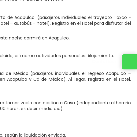
rto de Acapulco. (pasajeros individuales el trayecto Taxco -
el – autobús - hotel). Registro en el Hotel para disfrutar del
 esta noche dormirá en Acapulco.
ncluido, así como actividades personales. Alojamiento.
Contattaci
ad de México (pasajeros individuales el regreso Acapulco –
n Acapulco y Cd de México). Al llegar, registro en el Hotel.
ara tomar vuelo con destino a Casa (independiente al horario
00 horas, es decir media día).
, según la liquidación enviada.