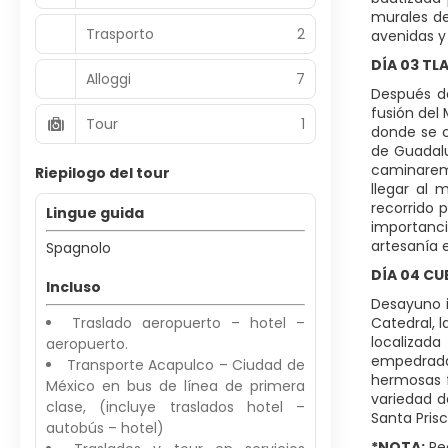
murales de
Trasporto
2
avenidas 
DÍA 03 TL
Alloggi
7
Después de
fusión del
Tour
1
donde se c
de Guadalu
caminaremo
Riepilogo del tour
llegar al
recorrido 
Lingue guida
importanci
artesanía 
Spagnolo
DÍA 04 C
Incluso
Desayuno i
Traslado aeropuerto – hotel –
Catedral, 
localizada
aeropuerto.
empedradas
Transporte Acapulco – Ciudad de
hermosas f
México en bus de línea de primera
variedad d
clase, (incluye traslados hotel –
Santa Pris
autobús – hotel)
*NOTA:
Rec