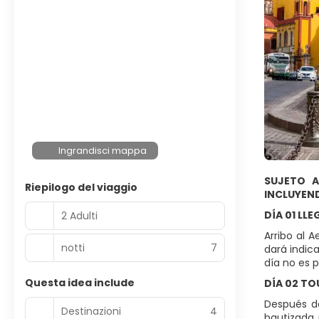
Ingrandisci mappa
SUJETO A
Riepilogo del viaggio
INCLUYEN
DÍA 01 LL
2 Adulti
Arribo al 
notti
7
dará indica
día no es p
Questa idea include
DÍA 02 TO
Después de
Destinazioni
4
bautizada 