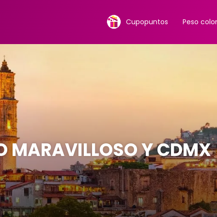
Cupopuntos
Peso col
O MARAVILLOSO Y CDMX