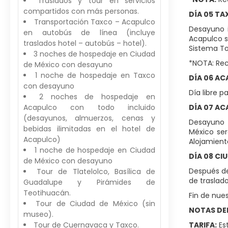
Traslados y tour en servicios
compartidos con más personas.
DÍA 05 T
Transportación Taxco – Acapulco
Desayuno i
en autobús de línea (incluye
Acapulco se
traslados hotel – autobús – hotel).
Sistema To
3 noches de hospedaje en Ciudad
*NOTA: Rec
de México con desayuno
1 noche de hospedaje en Taxco
DÍA 06 A
con desayuno
Día libre p
2 noches de hospedaje en
Acapulco con todo incluido
DÍA 07 AC
(desayunos, almuerzos, cenas y
Desayuno i
bebidas ilimitadas en el hotel de
México ser
Acapulco)
Alojamient
1 noche de hospedaje en Ciudad
DÍA 08 CI
de México con desayuno
Después de
Tour de Tlatelolco, Basílica de
de traslad
Guadalupe y Pirámides de
Teotihuacán.
Fin de nues
Tour de Ciudad de México (sin
NOTAS DEL
museo).
Tour de Cuernavaca y Taxco.
TARIFA:
Est