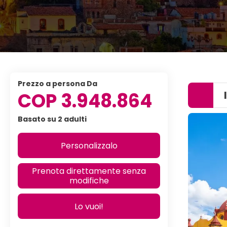
prezzo a persona Da
COP 3.948.864
Basato su 2 adulti
Personalizzalo
Prenota direttamente senza
modifiche
Lo vuoi!