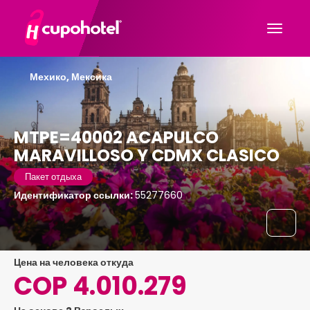
Мехико, Мексика
MTPE=40002 ACAPULCO
MARAVILLOSO Y CDMX CLASICO
Пакет отдыха
Идентификатор ссылки:
55277660
цена на человека откуда
COP 4.010.279