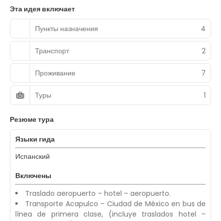
Эта идея включает
Пункты назначения
4
Транспорт
2
Проживание
7
Туры
1
Резюме тура
Языки гида
Испанский
Включены
Traslado aeropuerto – hotel – aeropuerto.
Transporte Acapulco – Ciudad de México en bus de
línea de primera clase, (incluye traslados hotel –