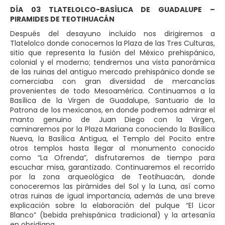
DÍA 03 TLATELOLCO-BASÍLICA DE GUADALUPE –
PIRAMIDES DE TEOTIHUACÁN
Después del desayuno incluido nos dirigiremos a
Tlatelolco donde conocemos la Plaza de las Tres Culturas,
sitio que representa la fusión del México prehispánico,
colonial y el moderno; tendremos una vista panorámica
de las ruinas del antiguo mercado prehispánico donde se
comerciaba con gran diversidad de mercancías
provenientes de todo Mesoamérica. Continuamos a la
Basílica de la Virgen de Guadalupe, Santuario de la
Patrona de los mexicanos, en donde podremos admirar el
manto genuino de Juan Diego con la Virgen,
caminaremos por la Plaza Mariana conociendo la Basílica
Nueva, la Basílica Antigua, el Templo del Pocito entre
otros templos hasta llegar al monumento conocido
como “La Ofrenda”, disfrutaremos de tiempo para
escuchar misa, garantizado. Continuaremos el recorrido
por la zona arqueológica de Teotihuacán, donde
conoceremos las pirámides del Sol y la Luna, así como
otras ruinas de igual importancia, además de una breve
explicación sobre la elaboración del pulque “El Licor
Blanco” (bebida prehispánica tradicional) y la artesanía
en obsidiana.