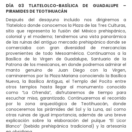
DÍA 03 TLATELOLCO-BASÍLICA DE GUADALUPE –
PIRAMIDES DE TEOTIHUACÁN
Después del desayuno incluido nos dirigiremos a
Tlatelolco donde conocemos la Plaza de las Tres Culturas,
sitio que representa la fusión del México prehispánico,
colonial y el moderno; tendremos una vista panorámica
de las ruinas del antiguo mercado prehispánico donde se
comerciaba con gran diversidad de mercancías
provenientes de todo Mesoamérica. Continuamos a la
Basílica de la Virgen de Guadalupe, Santuario de la
Patrona de los mexicanos, en donde podremos admirar el
manto genuino de Juan Diego con la Virgen,
caminaremos por la Plaza Mariana conociendo la Basílica
Nueva, la Basílica Antigua, el Templo del Pocito entre
otros templos hasta llegar al monumento conocido
como “La Ofrenda”, disfrutaremos de tiempo para
escuchar misa, garantizado. Continuaremos el recorrido
por la zona arqueológica de Teotihuacán, donde
conoceremos las pirámides del Sol y la Luna, así como
otras ruinas de igual importancia, además de una breve
explicación sobre la elaboración del pulque “El Licor
Blanco” (bebida prehispánica tradicional) y la artesanía
en obsidiana.